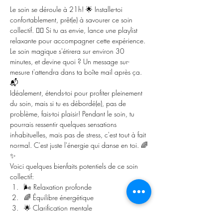
Le soin se déroule à 21h! 🌟 Installe-toi 
confortablement, prêt(e) à savourer ce soin 
collectif. 🧘‍♂️ Si tu as envie, lance une playlist 
relaxante pour accompagner cette expérience. 
Le soin magique s'étirera sur environ 30 
minutes, et devine quoi ? Un message sur-
mesure t'attendra dans ta boîte mail après ça. 
📬
Idéalement, étends-toi pour profiter pleinement 
du soin, mais si tu es débordé(e), pas de 
problème, fais-toi plaisir! Pendant le soin, tu 
pourrais ressentir quelques sensations 
inhabituelles, mais pas de stress, c'est tout à fait 
normal. C'est juste l'énergie qui danse en toi. 🌈
✨
Voici quelques bienfaits potentiels de ce soin 
collectif:
🌬️ Relaxation profonde
🌈 Équilibre énergétique
🌟 Clarification mentale