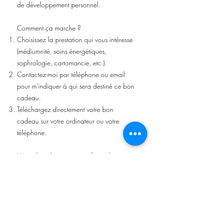
de développement personnel.
Comment ça marche ?
Choisissez la prestation qui vous intéresse
(médiumnité, soins énergétiques,
sophrologie, cartomancie, etc.).
Contactez-moi par téléphone ou email
pour m'indiquer à qui sera destiné ce bon
cadeau.
Téléchargez directement votre bon
cadeau sur votre ordinateur ou votre
téléphone.
Un cadeau bien-être pour faire plaisir et
offrir un moment d'écoute, de détente et
de transformation.