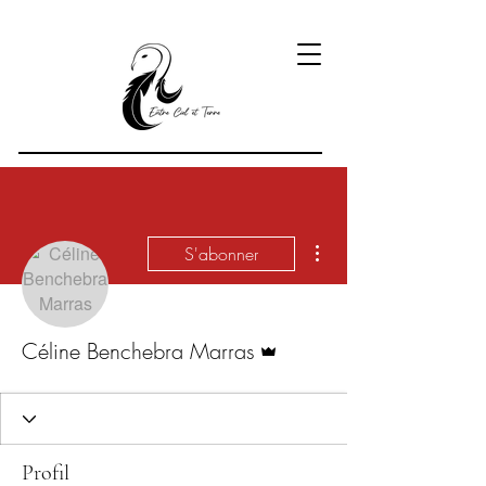
Plus d'actions
S'abonner
Administrateur
Céline Benchebra Marras
Profil