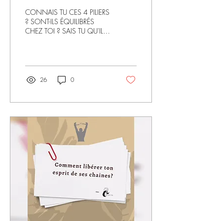
CONNAIS TU CES 4 PILIERS
? SONT-ILS ÉQUILIBRÉS
CHEZ TOI ? SAIS TU QU'ILS
SONT INTERCONNECTÉS ?
🍜 Une alimentation
équilibrée : Manger...
26
0