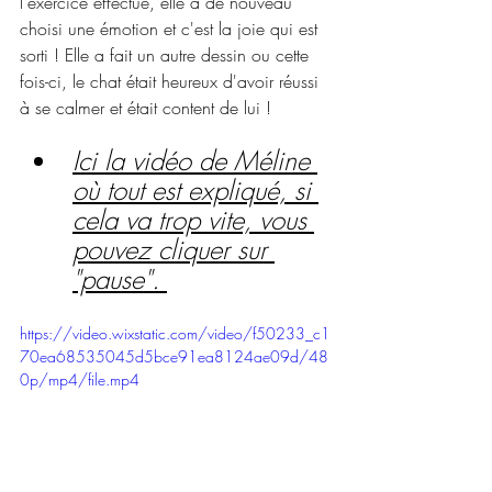
l'exercice effectué, elle a de nouveau 
choisi une émotion et c'est la joie qui est 
sorti ! Elle a fait un autre dessin ou cette 
fois-ci, le chat était heureux d'avoir réussi 
à se calmer et était content de lui ! 
Ici la vidéo de Méline 
où tout est expliqué, si 
cela va trop vite, vous 
pouvez cliquer sur 
"pause". 
https://video.wixstatic.com/video/f50233_c1
70ea68535045d5bce91ea8124ae09d/48
0p/mp4/file.mp4