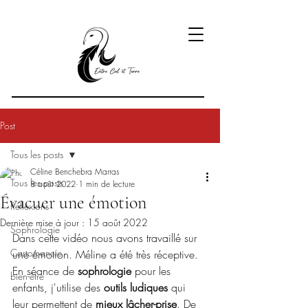
Post
Tous les posts
Céline Benchebra Marras
Tous les posts
8 août 2022
1 min de lecture
Évacuer une émotion
Réflexions
Dernière mise à jour :
15 août 2022
Sophrologie
Dans cette vidéo nous avons travaillé sur 
Cartomancie
une émotion. Méline a été très réceptive.
En séance de 
sophrologie
 pour les 
bien-être
enfants, j'utilise des 
outils ludiques 
qui 
leur permettent de 
mieux lâcher-prise
. De 